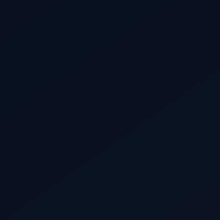
明显提升的词条
2025-12-01 16:47:50
球迷们已经从体育杂志上认识了James但大多数人没有亲眼看过
James的比赛在万众期待下，ESPN决定在黄金时间转播LeBron与
全国第一的Oak Hill Academy of Mouth of Wilson， Va的比赛这只
是赛季的第三场比赛，但无论James是否知道，众多无良的媒体
赛前毫不留情恶语中伤了他很多人预测他会输掉比赛，之后从人
们的视线中。...
开云官网-清晨欧超杯传出新动向，巴塞罗
那主帅复盘，管理层表态：管理层满意，
年轻球员得到机会的简单介绍