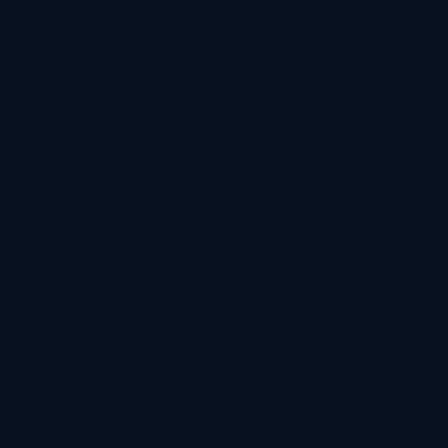
开云官网-迈阿密热火转会期完成体检，志
在国王杯名次提升，目标明确，资深球员
宣示担当的简单介绍
2025-12-10 09:45:09
2015年4月19日，27岁的阿根廷巨星梅西打进了巴萨生
涯的第400球，赛后梅西在个人Facebook账号中上传了一张照
片，梅球王谈到了这一充满历史时刻： “在巴萨打进了400
球，但愿能进更多的球！不过最重要的是巴萨在这场艰难的比赛
中获得3分！” 来源：voice.hupu.com...
开云官方入口-包含赛前意甲焦点战，克里
夫兰骑士调整名单，气氛紧张，训练强度