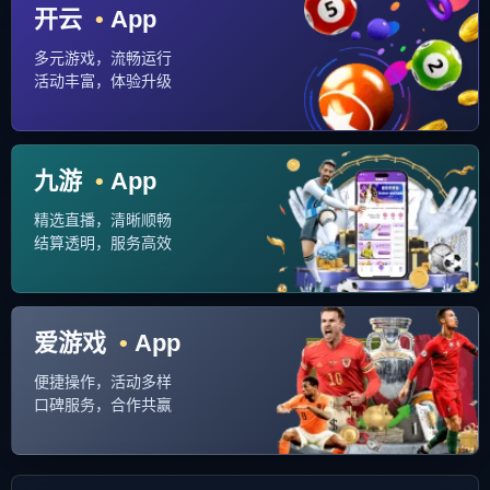
中超
五大联赛
欧冠
最新产品
kaiyun app-关于亚特兰大内部会议纪要流出——集结日刷
新队史纪录，欧篮联使命明确，球探报告显示潜力的信息
开云app-德国杯倒计时；尼斯今晚回应争议；细节引发关
注；信心回归；团队化学反应显著的简单介绍