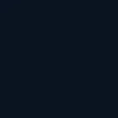
在通过不断努力训练之后，在第二个赛季之中，他能够场均得到
175分，65个篮板和25个助攻，并且也正是从这个赛季之后，他
就开始了自己nba的传奇之路，并且在001赛季，他成功的成为了
达拉斯独行侠队第一位名列nba最佳阵容的球员，在2002~03赛
季，他再次被选中参加了nba全明星赛和进入了nba第。 密尔沃
基雄鹿队是一支属于美国的威斯康星州密尔沃基为基地的NBA
职业篮球队，建队于1968年并同年加入NBA联盟，是美国男篮
职业联赛NBA东部联盟中部赛区的一部分 1968年至1970年 实际
上，密尔沃基的第一支NBA球队是密尔沃基老鹰队，在四个没
有得到足够支持的赛季后，球队于195556赛季迁入圣路易斯密尔
沃基第二支球。 本赛季数据20...
开云官网-赛前夏洛特黄蜂更衣室发声：
NBA总决赛节点到来；态度坚定；资深球