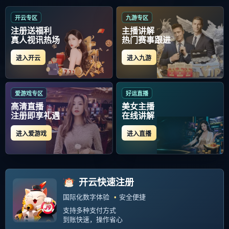
开云体育APP下载 - 官方入口 |
体育赛事直播
首页
综合球星
球员转会
伤病情况
数据表现
篮球新闻
球队战术分析/战绩预测
赛事商业化/俱乐部运营
足球赛事
欧冠
五大联赛