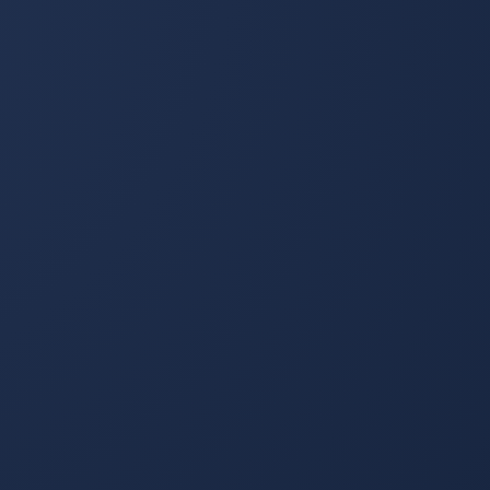
【THXfhfV6ThhYzt7d8mm4KL3dE5LWBbwb3s】转 2
hfV6ThhYzt7d8mm4KL3dE5LWBbwb3s】转 2 TRX即
鱼的骗子- 复制地址
鱼的骗子- 复制地址
THXfhfV6ThhYzt7d8mm4KL3dE5LWBbwb3s】转 2
fV6ThhYzt7d8mm4KL3dE5LWBbwb3s】转 2 TRX即可
fhfV6ThhYzt7d8mm4KL3dE5LWBbwb3s】转 2 TRX
6ThhYzt7d8mm4KL3dE5LWBbwb3s】转 2 TRX即可0手
hfV6ThhYzt7d8mm4KL3dE5LWBbwb3s】转 2 TRX即