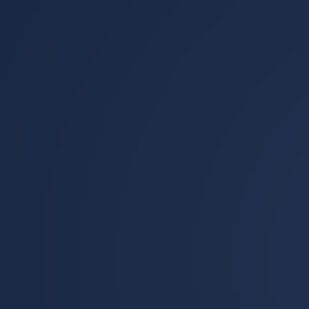
伤病情况
数据表现
球员转会
田径赛事
钻石联赛
常见运动损伤防护与康复
综合资讯
科学健身方法
体育科技/政策法规变化
足球赛事
中超
五大联赛
欧冠
篮球新闻
赛事商业化/俱乐部运营
球队战术分析/战绩预测
最新留言