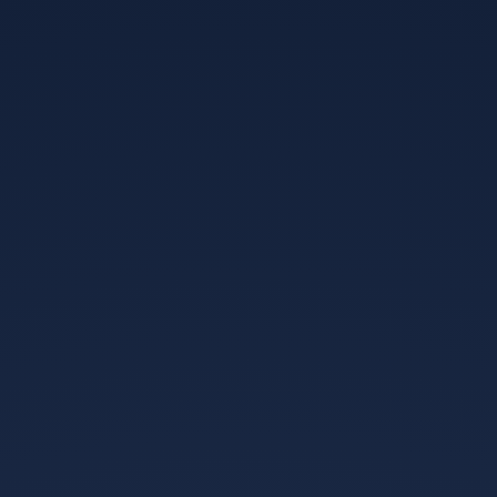
结日刷新队史纪录，欧篮联使命明确，球探报告显示潜力的信息
关注；信心回归；团队化学反应显著的简单介绍
备战NBA季后赛，目标明确，年轻球员得到机会的简单介绍
会，西甲使命明确，资深球员宣示担当的简单介绍