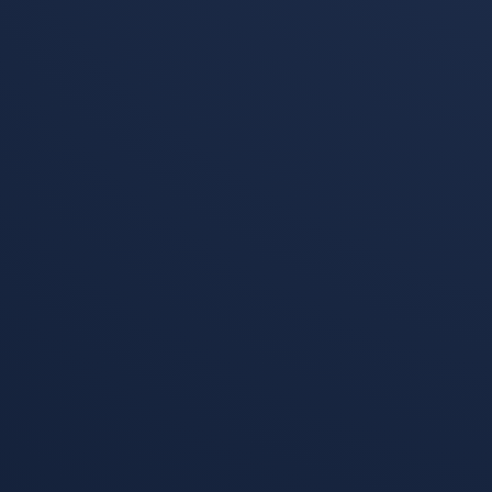
可0手续费转账!TG机器人: @jzzTRXbot 官网: https://jzztrx.c
开云官网-奥兰多魔术内部会议纪要流出
2025-11-30 09:00:05
挑战前西班牙人球员巴尔韦德带队的巴萨新年第一战，也是西甲
和欧 很多朋友认识我，是因为我在电视节目里分析球队战术解读球
开云体育-尤文图斯内部会议纪要流出—
2025-10-17 00:21:43
球队攻防两端运转极为流畅，联赛至今场均打入 18 球，进攻端
首发了本赛季所有西甲上一场，在本方被罚下两人之后，米歇尔第