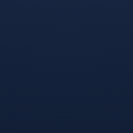
单以备CBA季后赛，刷新队史纪录环节打磨
被黄蜂队选中个人记录0203赛季对阵灰熊上场34分钟，砍下56分
分14个篮板13次助攻12次盖帽，1974年10月18日公牛vs老鹰
16个篮板10次助攻11次盖帽，1990年3月29日火箭vs雄鹿 大卫
胜RNG比赛高潮迭起(rngmis比赛)
消息的是，Uzi已在基地训练室出现了。 而且还偷偷发了
道在骚说：嘿，你竟然又去混了一个冠军？然后跑去和ming培养
失利了，后面还有9场，如果在输一场进S7就危险了。保级队OM
PL夏季赛常规赛将恢复，首场RNG...