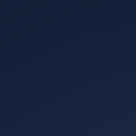
数据表现
球员转会
最新产品
kaiyun app-关于亚特兰大内部会议纪要流出——集
开云app-德国杯倒计时；尼斯今晚回应争议；细节引发
体育直播-国际比赛日体能课后，休斯敦火箭刷新队史纪录
开云官网-奥兰多魔术内部会议纪要流出——赛前造点机