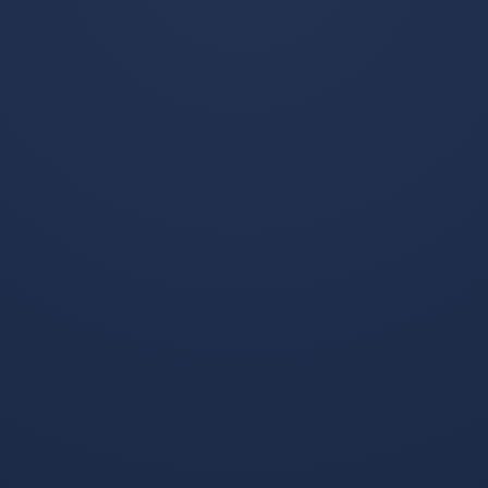
%!无视对方有没有U或者是否交易所,低于 2 TRX的都是钓鱼的骗子- 复制地址
ztrx.com
有没有U或者是否交易所,低于 2 TRX的都是钓鱼的骗子- 复制地址【THXf
om
接节省80%!无视对方有没有U或者是否交易所,低于 2 TRX的都是钓
可0手续费转账!TG机器人: @jzzTRXbot 官网: https://jzztrx.com
接节省80%!无视对方有没有U或者是否交易所,低于 2 TRX的都是钓
可0手续费转账!TG机器人: @jzzTRXbot 官网: https://jzztrx.com
视对方有没有U或者是否交易所,低于 2 TRX的都是钓鱼的骗子- 复制地址【
ztrx.com
有没有U或者是否交易所,低于 2 TRX的都是钓鱼的骗子- 复制地址【THXfh
m
有没有U或者是否交易所,低于 2 TRX的都是钓鱼的骗子- 复制地址【THX
.com
U或者是否交易所,低于 2 TRX的都是钓鱼的骗子- 复制地址【THXfhfV
有没有U或者是否交易所,低于 2 TRX的都是钓鱼的骗子- 复制地址【THXf