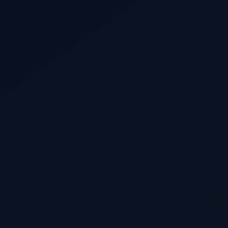
球员转会
田径赛事
钻石联赛
常见运动损伤防护与康复
综合资讯
科学健身方法
体育科技/政策法规变化
足球赛事
中超
五大联赛
欧冠
篮球新闻
赛事商业化/俱乐部运营
球队战术分析/战绩预测
最新留言
trx手续费 - 2 TRX=1次转账次数 直接节省80%!无视对方有
没有U或者是否交易所,低于 2 TRX的都是钓鱼的骗子- 复