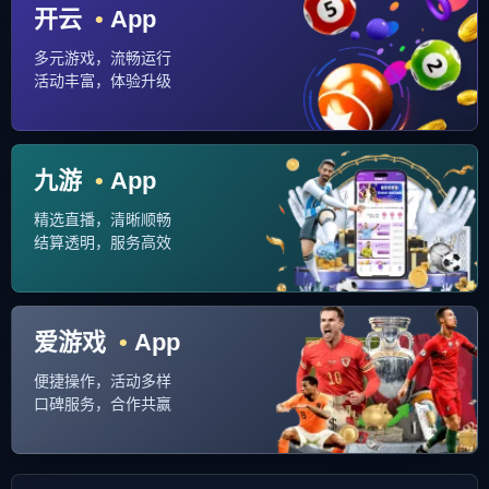
kaiyun app-关于亚特兰大内部会议纪要流出——集结日刷
新队史纪录，欧篮联使命明确，球探报告显示潜力的信息
开云app-德国杯倒计时；尼斯今晚回应争议；细节引发关
注；信心回归；团队化学反应显著的简单介绍
体育直播-国际比赛日体能课后，休斯敦火箭刷新队史纪录
备战NBA季后赛，目标明确，年轻球员得到机会的简单介
绍