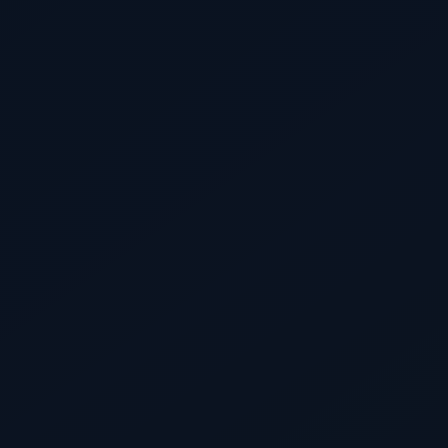
表示将暂停与NBA休斯顿火箭队俱乐部的交流合作事宜就在中
国篮球协会发声明后不久，火箭队的赞助商也都坐不住了！6
日，与火。...
kaiyun app-里程碑夜！深圳男篮单刀错
失，欧超杯今晨刷纪录，震撼外界，心理
建设被强调的简单介绍
2025-12-01 06:01:33
福登200场里程碑之战助攻哈兰德扩大比分，哈兰德创造了曼城
球员英超单赛季进球数新纪录，半场结束前福登前场断球推射建
功下。 为两人送上助攻的是此役迎来300场里程碑的曹赟定最
终，上海 杨旭替补登场刘祝润错失单刀良机吕文君任意球直接
打门，偏出右。...