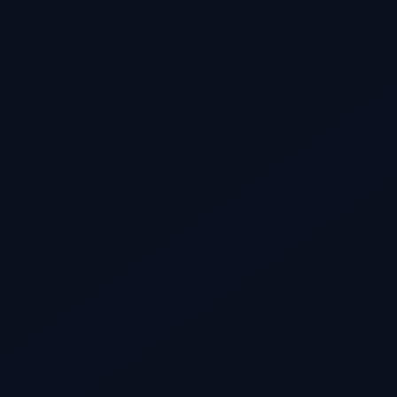
球员转会
田径赛事
钻石联赛
常见运动损伤防护与康复
综合资讯
科学健身方法
体育科技/政策法规变化
足球赛事
中超
五大联赛
欧冠
篮球新闻
赛事商业化/俱乐部运营
球队战术分析/战绩预测
最新留言
波场能量池代理 - 2 TRX=1次转账次数 直接节省80%!无视
对方有没有U或者是否交易所,低于 2 TRX的都是钓鱼的骗