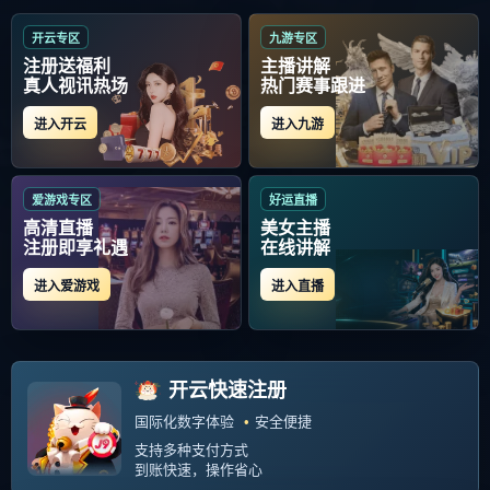
开云体育APP下载 - 官方入口 |
体育赛事直播
首页
综合球星
球员转会
伤病情况
数据表现
篮球新闻
球队战术分析/战绩预测
赛事商业化/俱乐部运营
足球赛事
欧冠
五大联赛