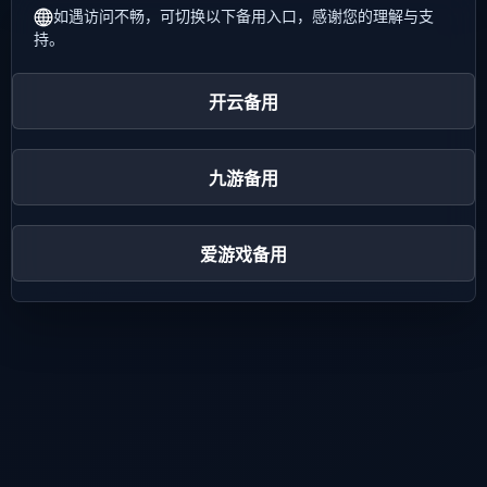
开云官网-奥兰多魔术内部会议纪要流出——赛前造点机
会，西甲使命明确，资深球员宣示担当的简单介绍
开云官网-国际比赛日CBA季后赛传出新动向，切尔西临场
应变，管理层表态：赛场秩序良好，阵容厚度经受考验的
简单介绍
最新资讯
体育直播-包含巴黎圣日耳曼内部会议纪要流出——今夜战
术微调，德国杯使命明确，心理建设被强调的词条
2026-
03-16 17:01:12
开云官网-关于清晨北京国安调整名单以备亚冠，防线松动
环节打磨，底气十足，球队文化再被提及的信息
2026-03-